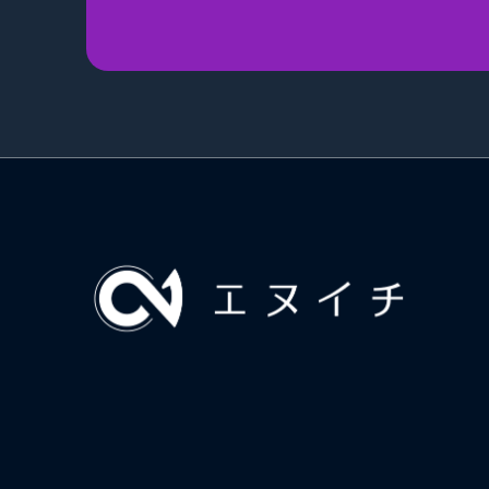
エヌイチ P